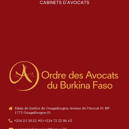
2
4
6
7
CABINETS D'AVOCATS
3
5
7
8
4
6
8
9
5
7
9
0
6
8
0
7
9
8
0
9
Palais de Justice de Ouagadougou Avenue de l’Avocat 01 BP
1773 Ouagadougou 01
0
+226 25 30 22 90 | +226 72 22 86 63