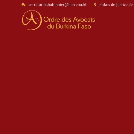
secretariat.batonnier@barreau.bf
Palais de Justice d