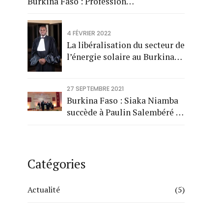
Burkina Faso : Profession
d'avocat au Burkina Faso : De
l'accès à l'honorariat :
4 FÉVRIER 2022
Rétrospectives,
La libéralisation du secteur de
introspectives et
l’énergie solaire au Burkina
perspectives.
Faso
27 SEPTEMBRE 2021
Burkina Faso : Siaka Niamba
succède à Paulin Salembéré à
la tête de l’ordre des avocats
Catégories
Actualité
(5)