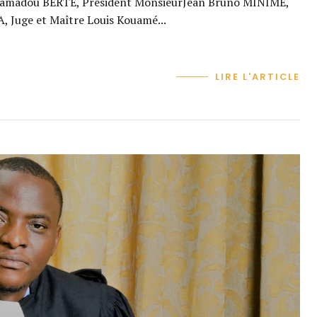
hamadou BERTE, Président MonsieurJean Bruno MINIME,
Juge et Maître Louis Kouamé...
LIRE L'ARTICLE